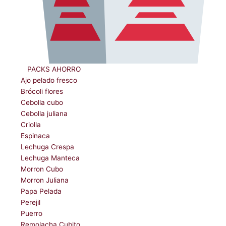
ﾠPACKS AHORRO
Ajo pelado fresco
Brócoli flores
Cebolla cubo
Cebolla juliana
Criolla
Espinaca
Lechuga Crespa
Lechuga Manteca
Morron Cubo
Morron Juliana
Papa Pelada
Perejil
Puerro
Remolacha Cubito