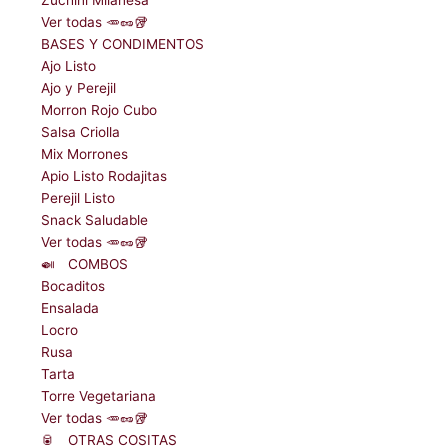
Ver todas 🥕🥜🥡
BASES Y CONDIMENTOS
Ajo Listo
Ajo y Perejil
Morron Rojo Cubo
Salsa Criolla
Mix Morrones
Apio Listo Rodajitas
Perejil Listo
Snack Saludable
Ver todas 🥕🥜🥡
🍛ﾠCOMBOS
Bocaditos
Ensalada
Locro
Rusa
Tarta
Torre Vegetariana
Ver todas 🥕🥜🥡
🥫ﾠOTRAS COSITAS