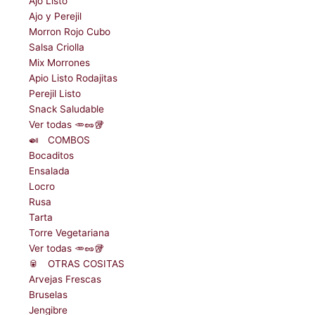
Ajo Listo
Ajo y Perejil
Morron Rojo Cubo
Salsa Criolla
Mix Morrones
Apio Listo Rodajitas
Perejil Listo
Snack Saludable
Ver todas 🥕🥜🥡
🍛ﾠCOMBOS
Bocaditos
Ensalada
Locro
Rusa
Tarta
Torre Vegetariana
Ver todas 🥕🥜🥡
🥫ﾠOTRAS COSITAS
Arvejas Frescas
Bruselas
Jengibre