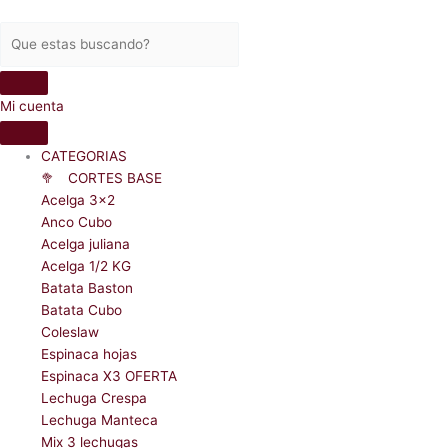
Ir
Anco
Anco
al
mitad
mitad
contenido
para
para
horno
horno
cantidad
cantidad
Mi cuenta
CATEGORIAS
🥦ﾠCORTES BASE
Acelga 3x2
Anco Cubo
Acelga juliana
Acelga 1/2 KG
Batata Baston
Batata Cubo
Coleslaw
Espinaca hojas
Espinaca X3 OFERTA
Lechuga Crespa
Lechuga Manteca
Mix 3 lechugas